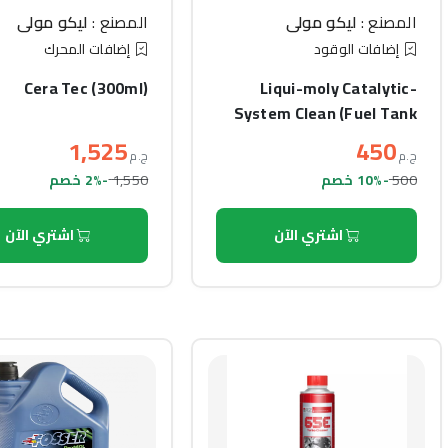
المصنع :
ليكو مولي
المصنع :
ليكو مولي
إضافات الوقود
إضافات المحرك
Cera Tec (300ml)
Liqui-moly Catalytic-
System Clean (Fuel Tank
Use) (300ml)
1,525
450
ج.م
ج.م
1,550
500
-10% خصم
-2% خصم
اشتري الآن
اشتري الآن