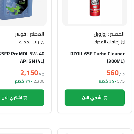
المصنع :
روزويل
المصنع :
فوسر
إضافات المحرك
زيت المحرك
SSER ProMOL 5W-40
RZOIL 65E Turbo Cleaner
API SN (4L)
(300ML)
2,150
560
ج.م
ج.م
2,300
575
-3% خصم
-7% خصم
اشتري الآن
اشتري الآن