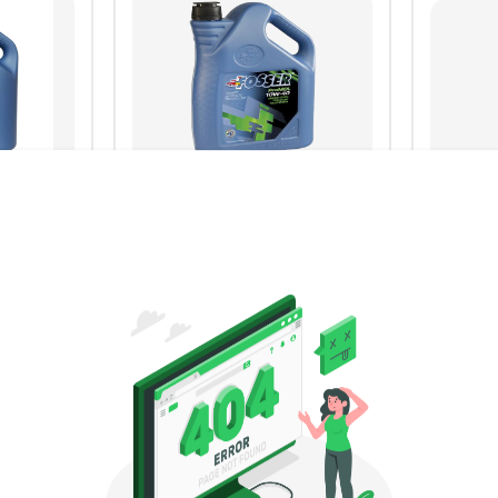
المصنع :
فوسر
المصنع :
زيت المحرك
زيت الم
FE+ 0W-
FOSSER ProMOL 10W-40
Top
ble) API
(1L)
SP (1L)
650
500
ج.م
ج.م
الزيوت والسوائل
الزيوت
اسم
اشتري الآن
رقم الهاتف أو البريد الإلكتروني
هاتف