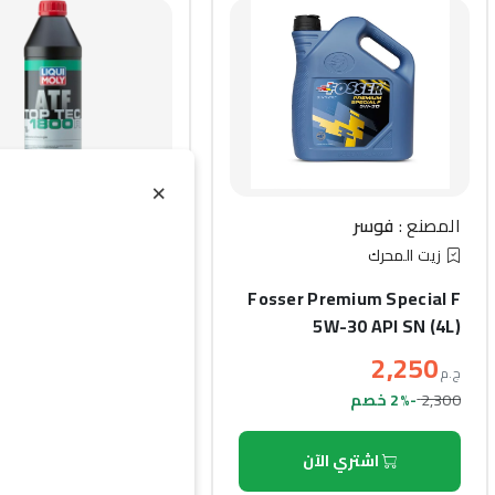
×
المصنع :
فوسر
المصنع :
ليكو مولي
زيت المحرك
زيت ناقل الحركة
 Tec ATF 1800 R (1L)
Fosser Premium Special F
5W-30 API SN (4L)
800
2,250
ج.م
ج.م
825
2,300
-2% خصم
-3% خصم
اشتري الآن
اشتري الآن