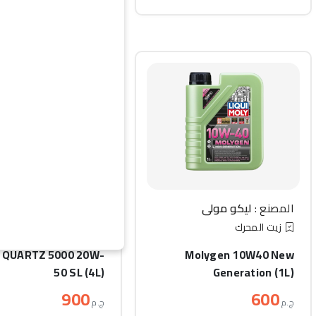
المصنع :
ليكو مولي
المصنع :
توتال
زيت المحرك
زيت المحرك
l QUARTZ 5000 20W-
Molygen 10W40 New
50 SL (4L)
Generation (1L)
900
600
ج.م
ج.م