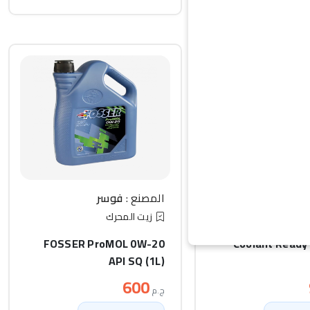
ليكو مولي
المصنع :
فوسر
ريد
زيت المحرك
FOSSER ProMOL 0W-20
Coolant Ready
API SQ (1L)
600
ج.م