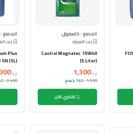
المصنع :
كاسترول
المصنع :
زيت المحرك
زيت الم
um Plus
Castrol Magnatec 10W40
FO
 SN (5L)
(5 Liter)
,300
1,300
ج.م
ج.م
2,400
1,520
-14% خصم
-4% خصم
اشتري الآن