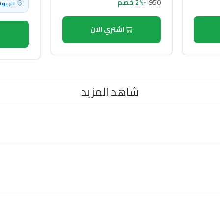
950
-2% خصم
الزيوت
اشتري الآن
شاهد المزيد