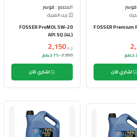
فوسر
المصنع :
فوسر
حرك
زيت المحرك
FOSSER ProMOL 5W-20
FOSSER Premium 
API SQ (4L)
2,150
2
ج.م
2,300
-7% خصم
اشتري الآن
اشتري الآن