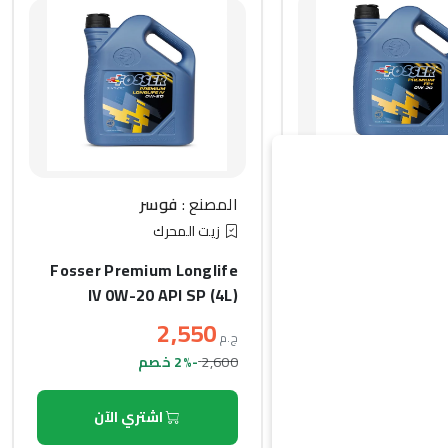
فوسر
المصنع :
فوسر
حرك
زيت المحرك
Fosser Premium 
Fosser Premium Longlife
20 (hyprid compati
IV 0W-20 API SP (4L)
2,550
ج.م
2,600
-2% خصم
 والسوائل
اشتري الآن
اشتري الآن