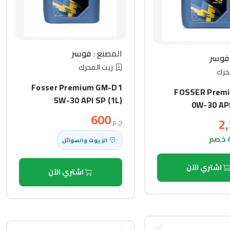
المصنع :
فوسر
فوسر
زيت المحرك
حرك
Fosser Premium GM-D1
FOSSER Premi
5W-30 API SP (1L)
0W-30 API
600
2
ج.م
الزيوت والسوائل
اشتري الآن
اشتري الآن