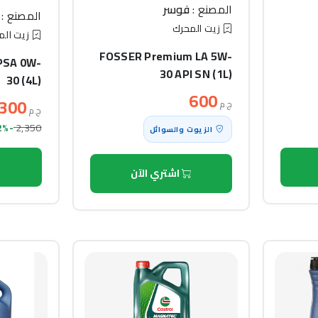
المصنع :
فوسر
المصنع :
زيت المحرك
زيت الم
FOSSER Premium LA 5W-
PSA 0W-
30 API SN (1L)
30 (4L)
600
,300
ج.م
ج.م
2,350
-2% خصم
الزيوت والسوائل
اشتري الآن