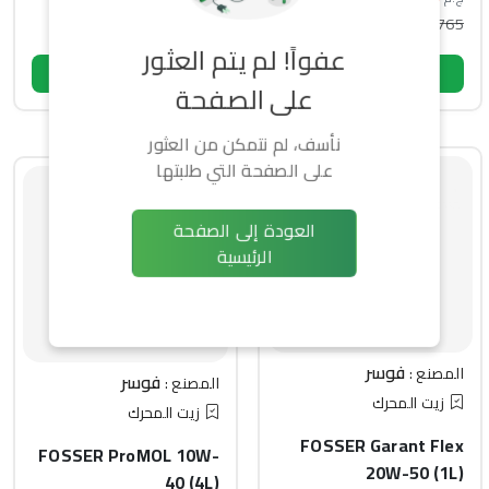
2,200
765
-5% خصم
-2% خصم
اسم
عفواً! لم يتم العثور
رقم الهاتف أو البريد الإلكتروني
هاتف
اشتري الآن
اشتري الآن
على الصفحة
كلمة المرور
بريد إلكتروني
نأسف، لم نتمكن من العثور
نسيت كلمة السر؟
كلمة المرور
على الصفحة التي طلبتها
تسجيل الدخول
إنشاء حساب يعني الموافقة على شروطنا
الشروط والأحكام
ليس لديك حساب؟
إنشاء حساب جديد
إنشاء حساب
العودة إلى الصفحة
هل لديك حساب؟
تسجيل الدخول
الرئيسية
فوسر
المصنع :
فوسر
المصنع :
زيت المحرك
زيت المحرك
FOSSER Garant Flex
FOSSER ProMOL 10W-
20W-50 (1L)
40 (4L)