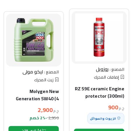
روزويل
المصنع :
ليكو مولي
المصنع :
إضافات المحرك
زيت المحرك
RZ 59E ceramic Engine
Molygen New
protector (300ml)
Generation 5W40 (4
Liter)
900
2,900
ج.م
ج.م
2,950
-2% خصم
الزيوت والسوائل
اشتري الآن