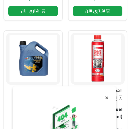
اشتري الآن
اشتري الآن
روزويل
فوسر
المصنع :
المصنع :
×
إضافات الوقود
زيت المحرك
Fosser Premium GM-
RZ 21G 5in1 Fuel
D1 5W-30 API SP (4L)
additive (300ml)
2,150
730
ج.م
ج.م