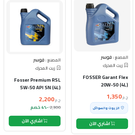
فوسر
المصنع :
فوسر
المصنع :
زيت المحرك
زيت المحرك
FOSSER Garant Flex
Fosser Premium RSL
20W-50 (4L)
5W-50 API SN (4L)
1,350
2,200
ج.م
ج.م
2,300
-4% خصم
الزيوت والسوائل
اشتري الآن
اشتري الآن