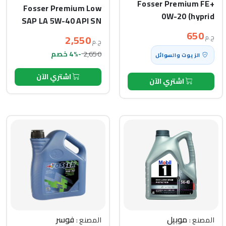
Fosser Premium FE+
Fosser Premium Low
0W-20 (hyprid
SAP LA 5W-40 API SN
compatible) API SP
(5L)
650
2,550
ج.م
(1L)
ج.م
2,650
-4% خصم
الزيوت والسوائل
اشتري الآن
اشتري الآن
موبيل
فوسر
المصنع :
المصنع :