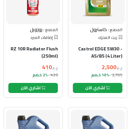
كاسترول
روزويل
المصنع :
المصنع :
زيت المحرك
إضافات المبرد
RZ 10R Radiator Flush
Castrol EDGE 5W30 -
(250ml)
A5/B5 (4 Liter)
410
2,500
ج.م
ج.م
420
2,765
-10% خصم
-2% خصم
اشتري الآن
اشتري الآن