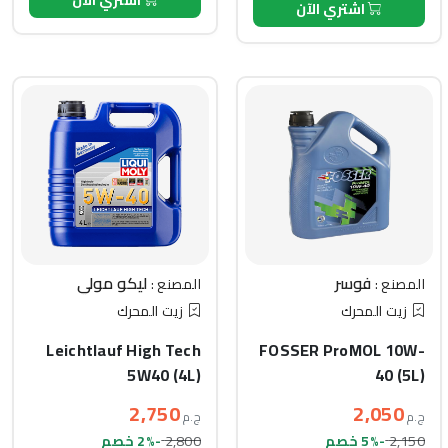
اشتري الآن
فوسر
ليكو مولي
المصنع :
المصنع :
زيت المحرك
زيت المحرك
Leichtlauf High Tech
FOSSER ProMOL 10W-
5W40 (4L)
40 (5L)
2,750
2,050
ج.م
ج.م
2,800
2,150
-5% خصم
-2% خصم