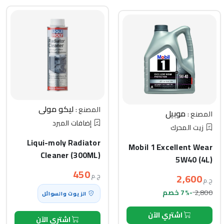
ليكو مولي
المصنع :
موبيل
المصنع :
إضافات المبرد
زيت المحرك
Liqui-moly Radiator
Mobil 1 Excellent Wear
Cleaner (300ML)
5W40 (4L)
450
2,600
ج.م
ج.م
2,800
-7% خصم
الزيوت والسوائل
اشتري الآن
اشتري الآن