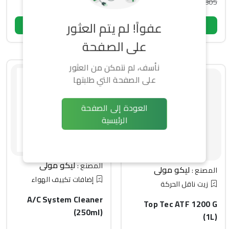
1,700
805
-7% خصم
-3% خصم
اسم
عفواً! لم يتم العثور
اشتري الآن
اشتري الآن
رقم الهاتف أو البريد الإلكتروني
هاتف
على الصفحة
كلمة المرور
بريد إلكتروني
نأسف، لم نتمكن من العثور
نسيت كلمة السر؟
كلمة المرور
على الصفحة التي طلبتها
تسجيل الدخول
إنشاء حساب يعني الموافقة على شروطنا
الشروط والأحكام
ليس لديك حساب؟
إنشاء حساب جديد
إنشاء حساب
العودة إلى الصفحة
هل لديك حساب؟
تسجيل الدخول
الرئيسية
ليكو مولي
المصنع :
ليكو مولي
المصنع :
إضافات تكييف الهواء
زيت ناقل الحركة
A/C System Cleaner
Top Tec ATF 1200 G
(250ml)
(1L)