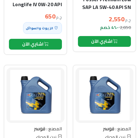
Longlife IV 0W-20 API
SAP LA 5W-40 API SN
SP (1L)
(5L)
650
2,550
ج.م
ج.م
2,650
-4% خصم
الزيوت والسوائل
اشتري الآن
اشتري الآن
فوسر
فوسر
المصنع :
المصنع :
زيت المحرك
زيت المحرك