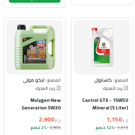
كاسترول
ليكو مولي
المصنع :
المصنع :
زيت المحرك
زيت المحرك
Molygen New
Castrol GTX - 15W50
Generation 5W30
Mineral (5 Liter)
(SYN) (4L)
2,900
1,150
ج.م
ج.م
2,950
1,313
-12% خصم
-2% خصم