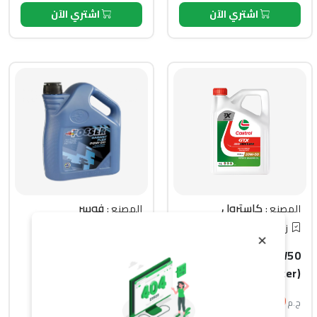
اشتري الآن
اشتري الآن
كاسترول
فوسر
المصنع :
المصنع :
زيت المحرك
زيت المحرك
×
FOSSER Garant Flex
Castrol GTX - 20W50
20W-50 (5L)
High Mileage (4 Liter)
1,650
750
ج.م
ج.م