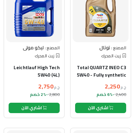
توتال
ليكو مولي
المصنع :
المصنع :
زيت المحرك
زيت المحرك
Leichtlauf High Tech
Total QUARTZ INEO C3
5W40 (4L)
5W40 - Fully synthetic
(4L)
2,750
2,250
ج.م
ج.م
2,800
2,400
-6% خصم
-2% خصم
اشتري الآن
اشتري الآن