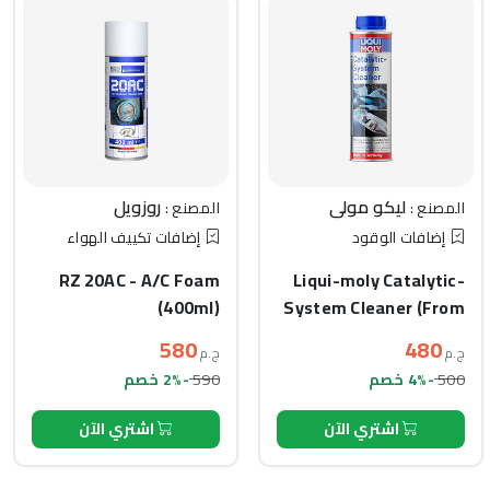
ليكو مولي
روزويل
المصنع :
المصنع :
إضافات الوقود
إضافات تكييف الهواء
RZ 20AC - A/C Foam
Liqui-moly Catalytic-
(400ml)
System Cleaner (From
throttle and sensor)
580
480
ج.م
ج.م
(300ml)
590
500
-4% خصم
-2% خصم
اشتري الآن
اشتري الآن