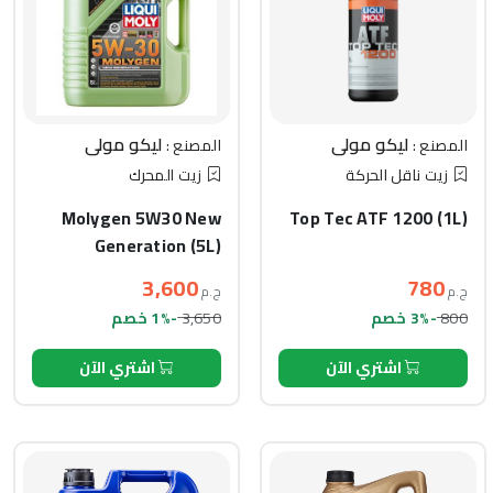
ليكو مولي
ليكو مولي
المصنع :
المصنع :
زيت ناقل الحركة
زيت المحرك
Molygen 5W30 New
Top Tec ATF 1200 (1L)
Generation (5L)
3,600
780
ج.م
ج.م
3,650
800
-3% خصم
-1% خصم
اشتري الآن
اشتري الآن