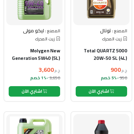
توتال
ليكو مولي
المصنع :
المصنع :
زيت المحرك
زيت المحرك
Molygen New
Total QUARTZ 5000
Generation 5W40 (5L)
20W-50 SL (4L)
3,600
900
ج.م
ج.م
3,650
950
-5% خصم
-1% خصم
اشتري الآن
اشتري الآن