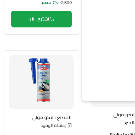
2,800
-7% خصم
 والسوائل
اشتري الآن
اشتري الآن
ليكو مولي
المصنع :
ليكو مولي
لمبرد
إضافات الوقود
Radiator S