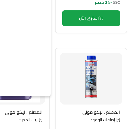
590
-2% خصم
الزيوت والسوائل
اشتري الآن
اشتري الآن
المصنع :
ليكو مولي
المصنع :
ليكو مولي
إضافات الوقود
زيت المحرك