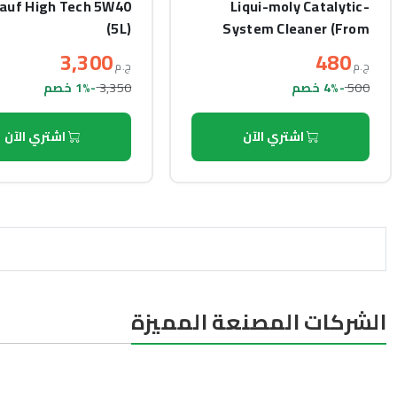
lauf High Tech 5W40
Liqui-moly Catalytic-
(5L)
System Cleaner (From
throttle and sensor)
3,300
480
ج.م
ج.م
(300ml)
3,350
500
-4% خصم
-1% خصم
اشتري الآن
اشتري الآن
الشركات المصنعة المميزة