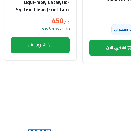
Liqui-moly Catalytic-
System Clean (Fuel Tank
Use) (300ml)
450
ج.م
500
-10% خصم
 والسوائل
اشتري الآن
اشتري الآن