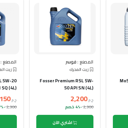
المصنع :
فوسر
المصنع :
زيت المحرك
زيت الم
L 5W-20
Fosser Premium RSL 5W-
MoS
 SQ (4L)
50 API SN (4L)
,150
2,200
ج.م
ج.م
2,300
2,300
-4% خصم
-7% خصم
اشتري الآن