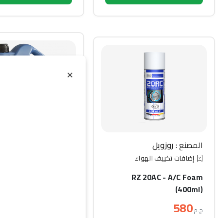
×
المصنع :
فوسر
المصنع :
روزويل
زيت المحرك
إضافات تكييف الهواء
R Garant Flex 20W-
RZ 20AC - A/C Foam
50 (4L)
(400ml)
1,350
580
ج.م
ج.م