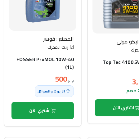
المصنع :
فوسر
ليكو مولي
زيت المحرك
حرك
FOSSER ProMOL 10W-40
Top Tec 4100 5
(1L)
500
3
ج.م
الزيوت والسوائل
اشتري الآن
اشتري الآن