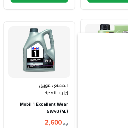
ليكو مولي
المصنع :
موبيل
حرك
زيت المحرك
Molygen 5
Mobil 1 Excellent Wear
Generat
5W40 (4L)
2,600
ج.م