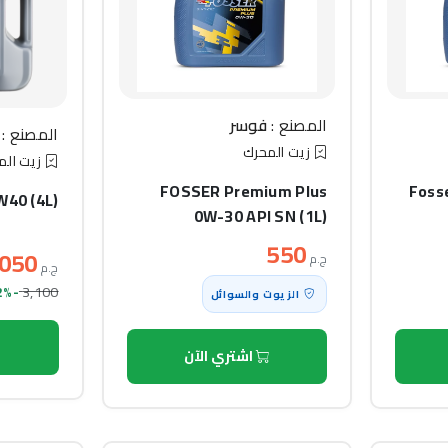
المصنع :
فوسر
المصنع :
زيت المحرك
زيت الم
FOSSER Premium Plus
Foss
W40 (4L)
0W-30 API SN (1L)
550
,050
ج.م
ج.م
3,100
-2% خصم
الزيوت والسوائل
اشتري الآن