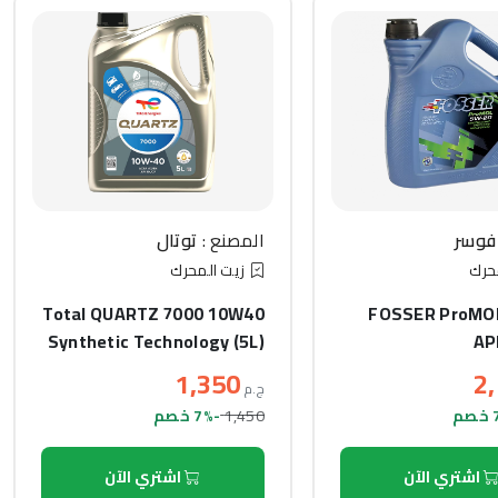
فوسر
المصنع :
توتال
حرك
زيت المحرك
Total QUARTZ 7000 10W40
FOSSER ProMO
Synthetic Technology (5L)
API
1,350
2
ج.م
1,450
-7% خصم
اشتري الآن
اشتري الآن