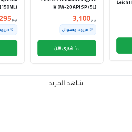
Leicht
(150ML)
IV 0W-20 API SP (5L)
295
3,100
ج.م
ج.م
الزيوت والسوائل
الزيوت
اشتري الآن
شاهد المزيد