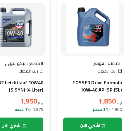
المصنع :
فوسر
المصنع :
ليكو مولي
زيت المحرك
زيت المحرك
2 Leichtlauf 10W40
FOSSER Drive Formula
(S.SYN) (4 Liter)
10W-40 API SP (5L)
1,950
1,850
ج.م
ج.م
1,975
1,900
-3% خصم
-1% خصم
اشتري الآن
اشتري الآن