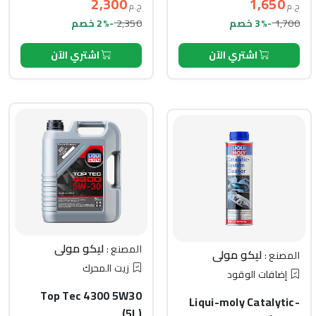
2,300
1,650
ج.م
ج.م
2,350
1,700
-3% خصم
-2% خصم
اشتري الآن
اشتري الآن
ليكو مولي
المصنع :
ليكو مولي
المصنع :
زيت المحرك
إضافات الوقود
Top Tec 4300 5W30
Liqui-moly Catalytic-
(5L)