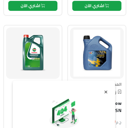
اشتري الآن
اشتري الآن
فوسر
كاسترول
المصنع :
المصنع :
×
زيت المحرك
زيت المحرك
Castrol Magnatec
Fosser Premium Low
10W40 (5 Liter)
SAP LA 5W-40 API SN
(5L)
1,350
2,550
ج.م
ج.م