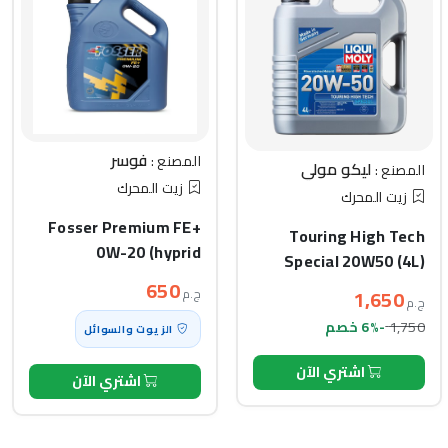
فوسر
المصنع :
ليكو مولي
المصنع :
زيت المحرك
زيت المحرك
Fosser Premium FE+
Touring High Tech
0W-20 (hyprid
Special 20W50 (4L)
compatible) API SP
650
1,650
ج.م
(1L)
ج.م
1,750
-6% خصم
الزيوت والسوائل
اشتري الآن
اشتري الآن