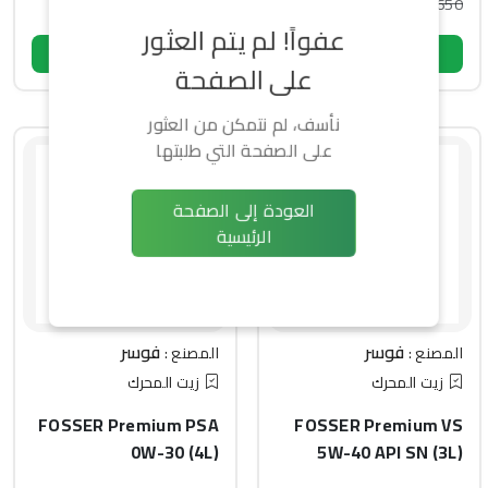
1,520
2,650
-4% خصم
-11% خصم
اسم
عفواً! لم يتم العثور
رقم الهاتف أو البريد الإلكتروني
هاتف
اشتري الآن
اشتري الآن
على الصفحة
كلمة المرور
بريد إلكتروني
نأسف، لم نتمكن من العثور
نسيت كلمة السر؟
كلمة المرور
على الصفحة التي طلبتها
تسجيل الدخول
إنشاء حساب يعني الموافقة على شروطنا
الشروط والأحكام
ليس لديك حساب؟
إنشاء حساب جديد
إنشاء حساب
العودة إلى الصفحة
هل لديك حساب؟
تسجيل الدخول
الرئيسية
فوسر
فوسر
المصنع :
المصنع :
زيت المحرك
زيت المحرك
FOSSER Premium PSA
FOSSER Premium VS
0W-30 (4L)
5W-40 API SN (3L)