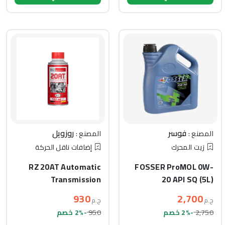
فوسر
روزويل
المصنع :
المصنع :
زيت المحرك
إضافات ناقل الحركة
RZ 20AT Automatic
FOSSER ProMOL 0W-
Transmission
20 API SQ (5L)
Protector (150ml)
930
2,700
ج.م
ج.م
950
2,750
-2% خصم
-2% خصم