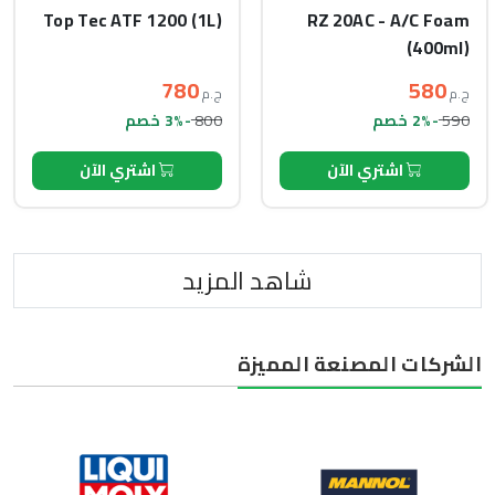
Top Tec ATF 1200 (1L)
RZ 20AC - A/C Foam
(400ml)
780
580
ج.م
ج.م
800
590
-2% خصم
-3% خصم
اشتري الآن
اشتري الآن
شاهد المزيد
الشركات المصنعة المميزة