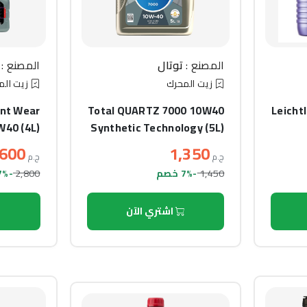
المصنع :
توتال
المصنع :
زيت المحرك
زيت الم
ent Wear
Total QUARTZ 7000 10W40
Leicht
W40 (4L)
Synthetic Technology (5L)
,600
1,350
ج.م
ج.م
2,800
1,450
-7% خصم
-7% خصم
اشتري الآن