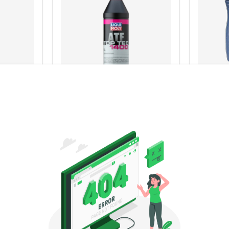
المصنع :
المصنع :
ليكو مولي
إضافات ا
زيت ناقل الحركة
Radiator
FOS
Top Tec ATF 1400 (1L)
Cleaner (300ML)
450
975
ج.م
ج.م
1,000
-3% خصم
الزيوت
اسم
اشتري الآن
رقم الهاتف أو البريد الإلكتروني
هاتف