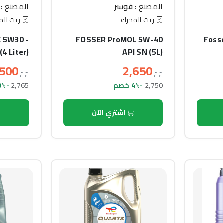
المصنع :
فوسر
المصنع :
زيت المحرك
زيت الم
E 5W30 -
FOSSER ProMOL 5W-40
Foss
(4 Liter)
API SN (5L)
,500
2,650
ج.م
ج.م
2,765
2,750
-4% خصم
-10% خصم
اشتري الآن