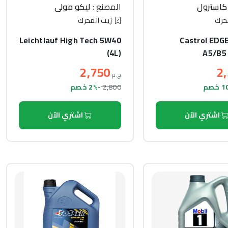
كاسترول
المصنع :
ليكو مولي
حرك
زيت المحرك
Leichtlauf High Tech 5W40
Castrol EDG
(4L)
A5/B5 
2,750
2
ج.م
2,800
-2% خصم
اشتري الآن
اشتري الآن