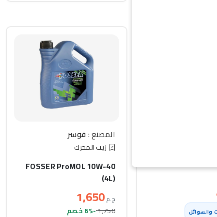
ليكو مولي
المصنع :
فوسر
المحرك
زيت المحرك
Engine Flush Plus
FOSSER ProMOL 10W-40
(4L)
1,650
ج.م
1,750
-6% خصم
 والسوائل