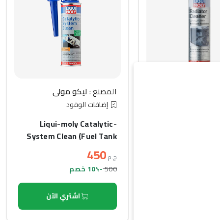
ليكو مولي
المصنع :
ليكو مولي
لمبرد
إضافات الوقود
Liqui-moly 
Liqui-moly Catalytic-
System Clean (Fuel Tank
Use) (300ml)
450
ج.م
500
-10% خصم
 والسوائل
اشتري الآن
اشتري الآن