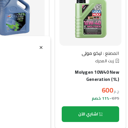
×
المصنع :
فوسر
المصنع :
ليكو مولي
زيت المحرك
زيت المحرك
SER ProMOL 10W-40
Molygen 10W40 New
(1L)
Generation (1L)
500
600
ج.م
ج.م
675
-11% خصم
الزيوت والسوائل
اشتري الآن
اشتري الآن