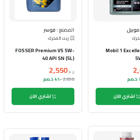
موبيل
المصنع :
فوسر
حرك
زيت المحرك
FOSSER Premium VS 5W-
Mobil 1 Excell
40 API SN (5L)
5
2,550
2
ج.م
2,650
-4% خصم
اشتري الآن
اشتري الآن