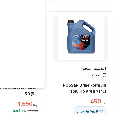
المصنع :
فوسر
المصنع :
فوسر
زيت المحرك
زيت المحرك
FOSSER Drive Formula
R Garant Flex 20W-
10W-40 API SP (1L)
50 (5L)
450
1,650
ج.م
ج.م
1,700
-3% خصم
الزيوت والسوائل