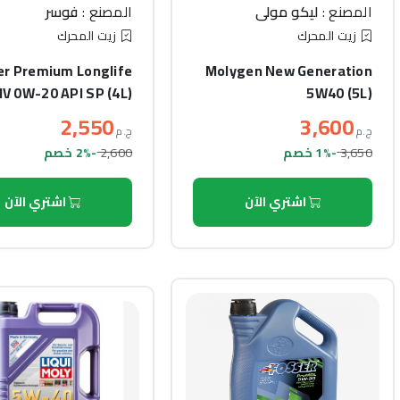
المصنع :
ليكو مولي
المصنع :
فوسر
زيت المحرك
زيت المحرك
er Premium Longlife
Molygen New Generation
IV 0W-20 API SP (4L)
5W40 (5L)
2,550
3,600
ج.م
ج.م
2,600
3,650
-1% خصم
-2% خصم
اشتري الآن
اشتري الآن