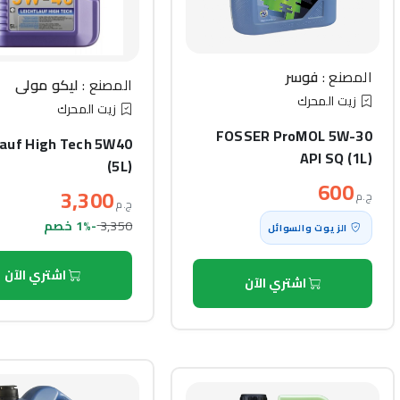
المصنع :
فوسر
المصنع :
ليكو مولي
زيت المحرك
زيت المحرك
FOSSER ProMOL 5W-30
lauf High Tech 5W40
API SQ (1L)
(5L)
600
3,300
ج.م
ج.م
3,350
-1% خصم
الزيوت والسوائل
اشتري الآن
اشتري الآن