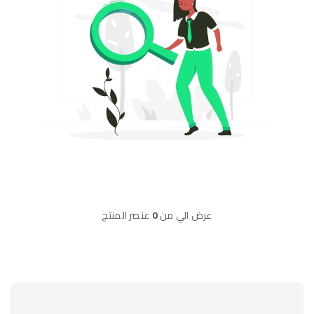
عرض
الي
من
0
عنصر المنتج